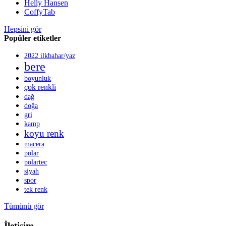
Helly Hansen
CoffyTab
Hepsini gör
Popüler etiketler
2022 ilkbahar/yaz
bere
boyunluk
çok renkli
dağ
doğa
gri
kamp
koyu renk
macera
polar
polartec
siyah
spor
tek renk
Tümünü gör
İletişim