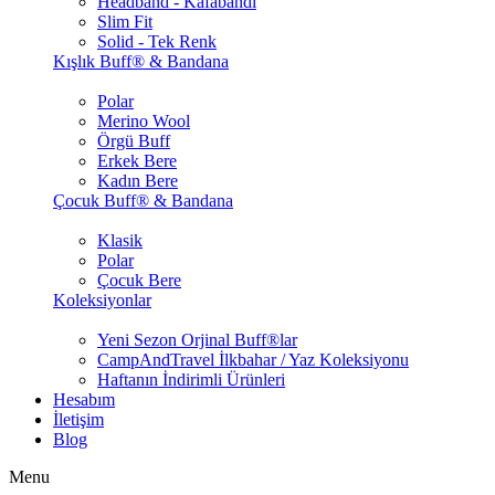
Headband - Kafabandı
Slim Fit
Solid - Tek Renk
Kışlık Buff® & Bandana
Polar
Merino Wool
Örgü Buff
Erkek Bere
Kadın Bere
Çocuk Buff® & Bandana
Klasik
Polar
Çocuk Bere
Koleksiyonlar
Yeni Sezon Orjinal Buff®lar
CampAndTravel İlkbahar / Yaz Koleksiyonu
Haftanın İndirimli Ürünleri
Hesabım
İletişim
Blog
Menu