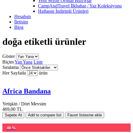
Yeni Sezon Orjinal Buff®lar
CampAndTravel İlkbahar / Yaz Koleksiyonu
Haftanın İndirimli Ürünleri
Hesabım
İletişim
Blog
doğa etiketli ürünler
Göster
Biçim
Yan Yana
Liste
Sıralama
Her Sayfada
ürün
Africa Bandana
Yetişkin / Dört Mevsim
469,00 TL
40 %