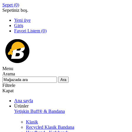
Sepet
(0)
Sepetiniz boş.
Yeni üye
Giriş
Favori Listem
(0)
Menu
Arama
Filtrele
Kapat
Ana sayfa
Ürünler
Yetişkin Buff® & Bandana
Klasik
Recycled Klasik Bandana