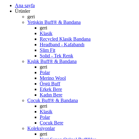
Ana sayfa
Ürünler
geri
Yetişkin Buff® & Bandana
geri
Klasik
Recycled Klasik Bandana
Headband - Kafabandı
Slim Fit
Solid - Tek Renk
Kışlık Buff® & Bandana
geri
Polar
Merino Wool
Örgü Buff
Erkek Bere
Kadın Bere
Çocuk Buff® & Bandana
geri
Klasik
Polar
Çocuk Bere
Koleksiyonlar
geri