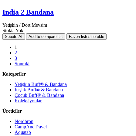
India 2 Bandana
Yetişkin / Dört Mevsim
Stokta Yok
1
2
3
Sonraki
Kategoriler
Yetişkin Buff® & Bandana
Kışlık Buff® & Bandana
Çocuk Buff® & Bandana
Koleksiyonlar
Üreticiler
Nordbron
CampAndTravel
Aquatab