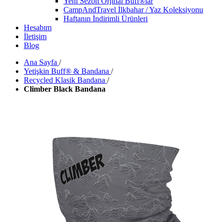
Yeni Sezon Orjinal Buff®lar
CampAndTravel İlkbahar / Yaz Koleksiyonu
Haftanın İndirimli Ürünleri
Hesabım
İletişim
Blog
Ana Sayfa
/
Yetişkin Buff® & Bandana
/
Recycled Klasik Bandana
/
Climber Black Bandana