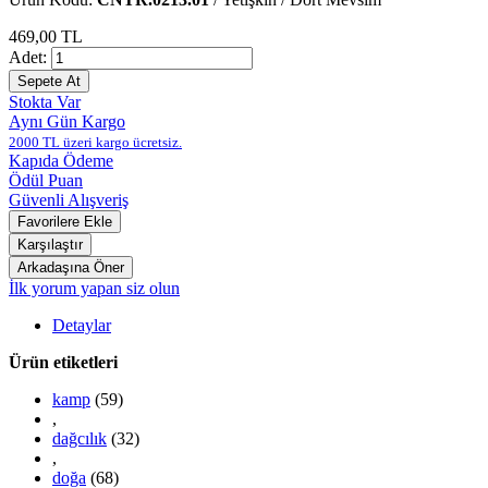
469,00 TL
Adet:
Stokta Var
Aynı Gün Kargo
2000 TL üzeri kargo ücretsiz.
Kapıda Ödeme
Ödül Puan
Güvenli Alışveriş
İlk yorum yapan siz olun
Detaylar
Ürün etiketleri
kamp
(59)
,
dağcılık
(32)
,
doğa
(68)