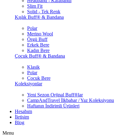
Headband - Kafabandı
Slim Fit
Solid - Tek Renk
Kışlık Buff® & Bandana
Polar
Merino Wool
Örgü Buff
Erkek Bere
Kadın Bere
Çocuk Buff® & Bandana
Klasik
Polar
Çocuk Bere
Koleksiyonlar
Yeni Sezon Orjinal Buff®lar
CampAndTravel İlkbahar / Yaz Koleksiyonu
Haftanın İndirimli Ürünleri
Hesabım
İletişim
Blog
Menu