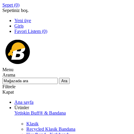
Sepet
(0)
Sepetiniz boş.
Yeni üye
Giriş
Favori Listem
(0)
Menu
Arama
Filtrele
Kapat
Ana sayfa
Ürünler
Yetişkin Buff® & Bandana
Klasik
Recycled Klasik Bandana