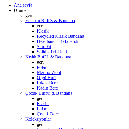
Ana sayfa
Ürünler
geri
Yetişkin Buff® & Bandana
geri
Klasik
Recycled Klasik Bandana
Headband - Kafabandı
Slim Fit
Solid - Tek Renk
Kışlık Buff® & Bandana
geri
Polar
Merino Wool
Örgü Buff
Erkek Bere
Kadın Bere
Çocuk Buff® & Bandana
geri
Klasik
Polar
Çocuk Bere
Koleksiyonlar
geri