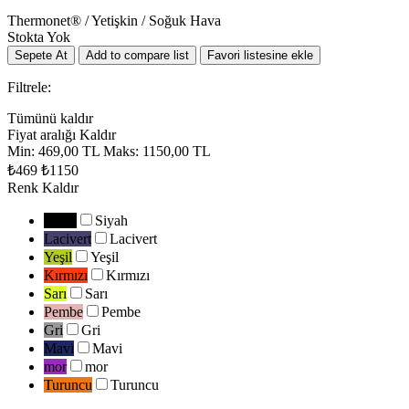
Thermonet® / Yetişkin / Soğuk Hava
Stokta Yok
Filtrele:
Tümünü kaldır
Fiyat aralığı
Kaldır
Min:
469,00 TL
Maks:
1150,00 TL
₺469
₺1150
Renk
Kaldır
Siyah
Siyah
Lacivert
Lacivert
Yeşil
Yeşil
Kırmızı
Kırmızı
Sarı
Sarı
Pembe
Pembe
Gri
Gri
Mavi
Mavi
mor
mor
Turuncu
Turuncu