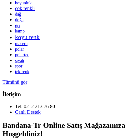
boyunluk
çok renkli
dağ
doğa
gri
kamp
koyu renk
macera
polar
polartec
siyah
spor
tek renk
Tümünü gör
İletişim
Tel: 0212 213 76 80
Canlı Destek
Bandana-Tr Online Satış Mağazamıza
Hoşgeldiniz!