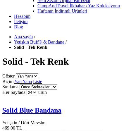
Yeni Sezon Orjinal Buff®lar
CampAndTravel İlkbahar / Yaz Koleksiyonu
Haftanın İndirimli Ürünleri
Hesabım
İletişim
Blog
Ana sayfa
/
Yetişkin Buff® & Bandana
/
Solid - Tek Renk
Solid - Tek Renk
Göster
Biçim
Yan Yana
Liste
Sıralama
Her Sayfada
ürün
Solid Blue Bandana
Yetişkin / Dört Mevsim
469,00 TL