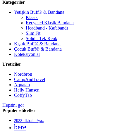
Kategoriler
Yetişkin Buff® & Bandana
Klasik
Recycled Klasik Bandana
Headband - Kafabandı
Slim Fit
Solid - Tek Renk
Kışlık Buff® & Bandana
Çocuk Buff® & Bandana
Koleksiyonlar
Üreticiler
Nordbron
CampAndTravel
Aquatab
Helly Hansen
CoffyTab
Hepsini gör
Popüler etiketler
2022 ilkbahar/yaz
bere