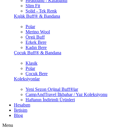
Headband - Kafabandı
Slim Fit
Solid - Tek Renk
Kışlık Buff® & Bandana
Polar
Merino Wool
Örgü Buff
Erkek Bere
Kadın Bere
Çocuk Buff® & Bandana
Klasik
Polar
Çocuk Bere
Koleksiyonlar
Yeni Sezon Orjinal Buff®lar
CampAndTravel İlkbahar / Yaz Koleksiyonu
Haftanın İndirimli Ürünleri
Hesabım
İletişim
Blog
Menu