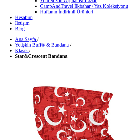
Yeni Sezon Orjinal Buff®lar
CampAndTravel İlkbahar / Yaz Koleksiyonu
Haftanın İndirimli Ürünleri
Hesabım
İletişim
Blog
Ana Sayfa
/
Yetişkin Buff® & Bandana
/
Klasik
/
Star&Crescent Bandana