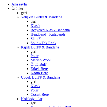
Ana sayfa
Ürünler
geri
Yetişkin Buff® & Bandana
geri
Klasik
Recycled Klasik Bandana
Headband - Kafabandı
Slim Fit
Solid - Tek Renk
Kışlık Buff® & Bandana
geri
Polar
Merino Wool
Örgü Buff
Erkek Bere
Kadın Bere
Çocuk Buff® & Bandana
geri
Klasik
Polar
Çocuk Bere
Koleksiyonlar
geri