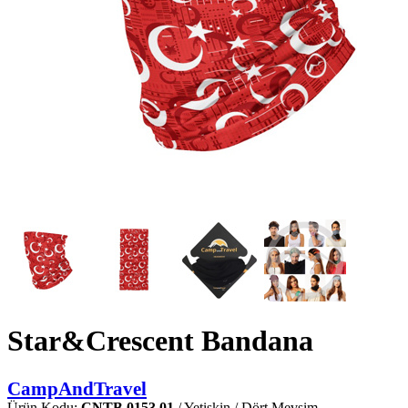
Star&Crescent Bandana
CampAndTravel
Ürün Kodu:
CNTB.0153.01
/ Yetişkin / Dört Mevsim