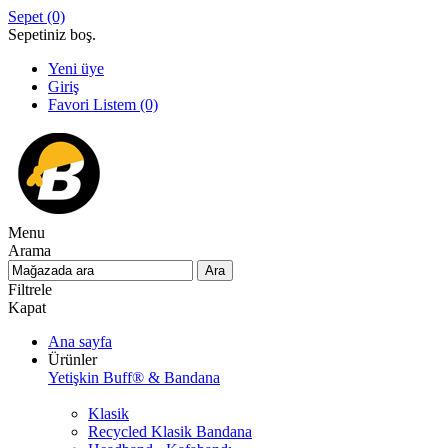
Sepet
(0)
Sepetiniz boş.
Yeni üye
Giriş
Favori Listem
(0)
Menu
Arama
Filtrele
Kapat
Ana sayfa
Ürünler
Yetişkin Buff® & Bandana
Klasik
Recycled Klasik Bandana