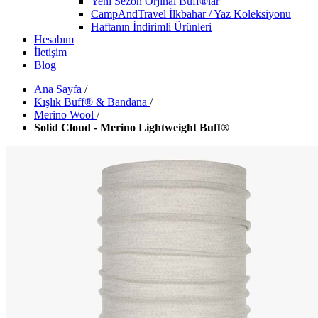
Yeni Sezon Orjinal Buff®lar
CampAndTravel İlkbahar / Yaz Koleksiyonu
Haftanın İndirimli Ürünleri
Hesabım
İletişim
Blog
Ana Sayfa
/
Kışlık Buff® & Bandana
/
Merino Wool
/
Solid Cloud - Merino Lightweight Buff®