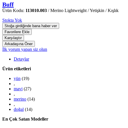
Buff
Ürün Kodu:
113010.003
/ Merino Lightweight / Yetişkin / Kışlık
Stokta Yok
İlk yorum yapan siz olun
Detaylar
Ürün etiketleri
yün
(19)
,
mavi
(27)
,
merino
(14)
,
doğal
(14)
En Çok Satan Modeller