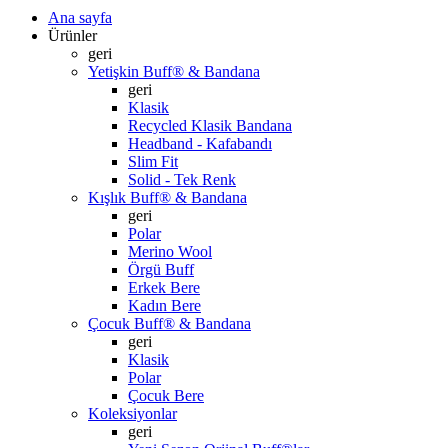
Ana sayfa
Ürünler
geri
Yetişkin Buff® & Bandana
geri
Klasik
Recycled Klasik Bandana
Headband - Kafabandı
Slim Fit
Solid - Tek Renk
Kışlık Buff® & Bandana
geri
Polar
Merino Wool
Örgü Buff
Erkek Bere
Kadın Bere
Çocuk Buff® & Bandana
geri
Klasik
Polar
Çocuk Bere
Koleksiyonlar
geri