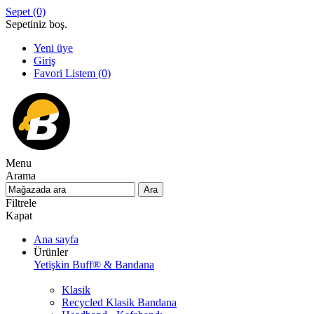
Sepet
(0)
Sepetiniz boş.
Yeni üye
Giriş
Favori Listem
(0)
Menu
Arama
Filtrele
Kapat
Ana sayfa
Ürünler
Yetişkin Buff® & Bandana
Klasik
Recycled Klasik Bandana