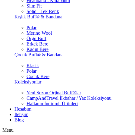
Headband - Kafabandı
Slim Fit
Solid - Tek Renk
Kışlık Buff® & Bandana
Polar
Merino Wool
Örgü Buff
Erkek Bere
Kadın Bere
Çocuk Buff® & Bandana
Klasik
Polar
Çocuk Bere
Koleksiyonlar
Yeni Sezon Orjinal Buff®lar
CampAndTravel İlkbahar / Yaz Koleksiyonu
Haftanın İndirimli Ürünleri
Hesabım
İletişim
Blog
Menu