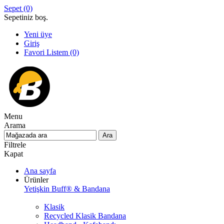
Sepet
(0)
Sepetiniz boş.
Yeni üye
Giriş
Favori Listem
(0)
Menu
Arama
Filtrele
Kapat
Ana sayfa
Ürünler
Yetişkin Buff® & Bandana
Klasik
Recycled Klasik Bandana