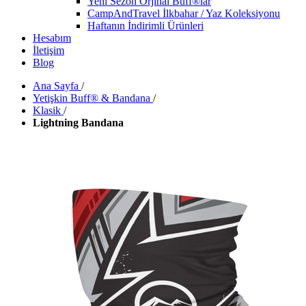
Yeni Sezon Orjinal Buff®lar
CampAndTravel İlkbahar / Yaz Koleksiyonu
Haftanın İndirimli Ürünleri
Hesabım
İletişim
Blog
Ana Sayfa
/
Yetişkin Buff® & Bandana
/
Klasik
/
Lightning Bandana