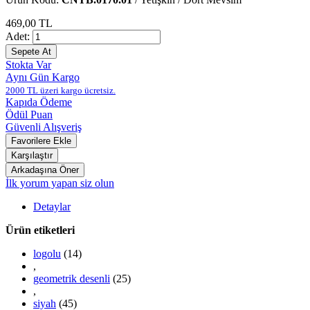
469,00 TL
Adet:
Stokta Var
Aynı Gün Kargo
2000 TL üzeri kargo ücretsiz.
Kapıda Ödeme
Ödül Puan
Güvenli Alışveriş
İlk yorum yapan siz olun
Detaylar
Ürün etiketleri
logolu
(14)
,
geometrik desenli
(25)
,
siyah
(45)