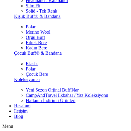
Headband - Kafabandı
Slim Fit
Solid - Tek Renk
Kışlık Buff® & Bandana
Polar
Merino Wool
Örgü Buff
Erkek Bere
Kadın Bere
Çocuk Buff® & Bandana
Klasik
Polar
Çocuk Bere
Koleksiyonlar
Yeni Sezon Orjinal Buff®lar
CampAndTravel İlkbahar / Yaz Koleksiyonu
Haftanın İndirimli Ürünleri
Hesabım
İletişim
Blog
Menu