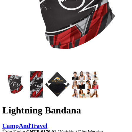
Lightning Bandana
CampAndTravel
Ürün Kodu:
CNTB.0170.01
/ Yetişkin / Dört Mevsim