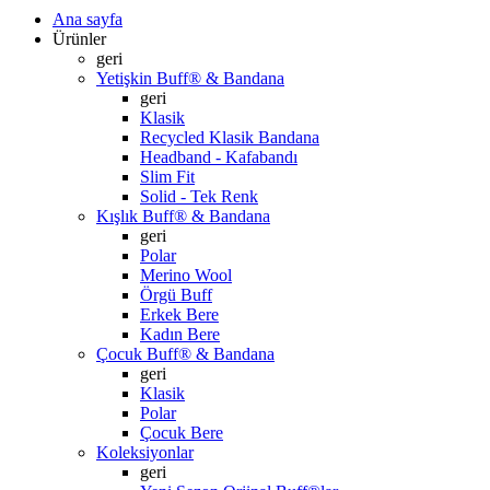
Ana sayfa
Ürünler
geri
Yetişkin Buff® & Bandana
geri
Klasik
Recycled Klasik Bandana
Headband - Kafabandı
Slim Fit
Solid - Tek Renk
Kışlık Buff® & Bandana
geri
Polar
Merino Wool
Örgü Buff
Erkek Bere
Kadın Bere
Çocuk Buff® & Bandana
geri
Klasik
Polar
Çocuk Bere
Koleksiyonlar
geri