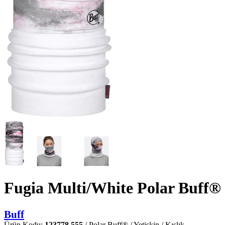
Fugia Multi/White Polar Buff®
Buff
Ürün Kodu:
123778.555
/ Polar Buff® / Yetişkin / Kışlık