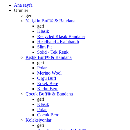
Ana sayfa
Ürünler
geri
Yetişkin Buff® & Bandana
geri
Klasik
Recycled Klasik Bandana
Headband - Kafabandı
Slim Fit
Solid - Tek Renk
Kışlık Buff® & Bandana
geri
Polar
Merino Wool
Örgü Buff
Erkek Bere
Kadın Bere
Çocuk Buff® & Bandana
geri
Klasik
Polar
Çocuk Bere
Koleksiyonlar
geri