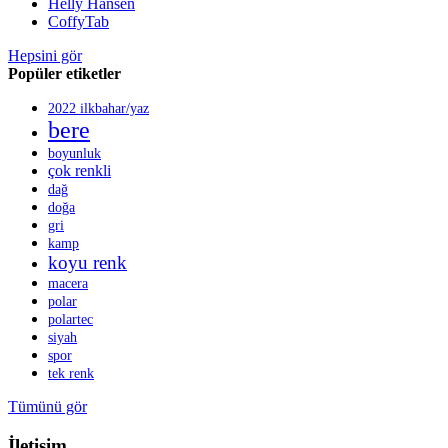
Helly Hansen
CoffyTab
Hepsini gör
Popüler etiketler
2022 ilkbahar/yaz
bere
boyunluk
çok renkli
dağ
doğa
gri
kamp
koyu renk
macera
polar
polartec
siyah
spor
tek renk
Tümünü gör
İletişim