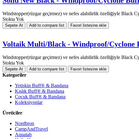
Solid New Black - Windproof/Cyclone Buf
Windstopper(rüzgar geçirmez) ve nefes alabilirlik özelliğiyle Black Cy
Stokta Yok
Voltaik Multi/Black - Windproof/Cyclone
Windstopper(rüzgar geçirmez) ve nefes alabilirlik özelliğiyle Black Cy
Stokta Yok
Kategoriler
Yetişkin Buff® & Bandana
Kışlık Buff® & Bandana
Çocuk Buff® & Bandana
Koleksiyonlar
Üreticiler
Nordbron
CampAndTravel
Aquatab