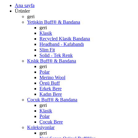
Ana sayfa
Ürünler
geri
Yetişkin Buff® & Bandana
geri
Klasik
Recycled Klasik Bandana
Headband - Kafabandı
Slim Fit
Solid - Tek Renk
Kışlık Buff® & Bandana
geri
Polar
Merino Wool
Örgü Buff
Erkek Bere
Kadın Bere
Çocuk Buff® & Bandana
geri
Klasik
Polar
Çocuk Bere
Koleksiyonlar
geri