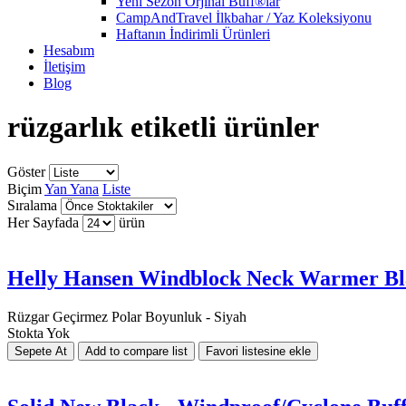
Yeni Sezon Orjinal Buff®lar
CampAndTravel İlkbahar / Yaz Koleksiyonu
Haftanın İndirimli Ürünleri
Hesabım
İletişim
Blog
rüzgarlık etiketli ürünler
Göster
Biçim
Yan Yana
Liste
Sıralama
Her Sayfada
ürün
Helly Hansen Windblock Neck Warmer Bl
Rüzgar Geçirmez Polar Boyunluk - Siyah
Stokta Yok