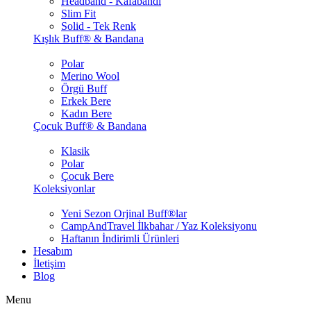
Headband - Kafabandı
Slim Fit
Solid - Tek Renk
Kışlık Buff® & Bandana
Polar
Merino Wool
Örgü Buff
Erkek Bere
Kadın Bere
Çocuk Buff® & Bandana
Klasik
Polar
Çocuk Bere
Koleksiyonlar
Yeni Sezon Orjinal Buff®lar
CampAndTravel İlkbahar / Yaz Koleksiyonu
Haftanın İndirimli Ürünleri
Hesabım
İletişim
Blog
Menu