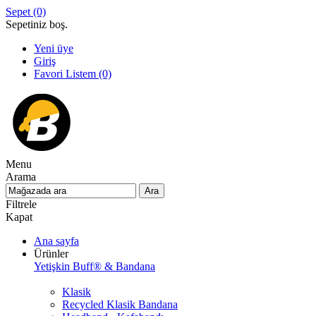
Sepet
(0)
Sepetiniz boş.
Yeni üye
Giriş
Favori Listem
(0)
Menu
Arama
Filtrele
Kapat
Ana sayfa
Ürünler
Yetişkin Buff® & Bandana
Klasik
Recycled Klasik Bandana