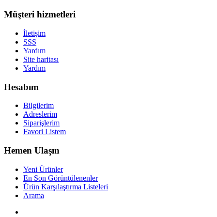
Müşteri hizmetleri
İletişim
SSS
Yardım
Site haritası
Yardım
Hesabım
Bilgilerim
Adreslerim
Siparişlerim
Favori Listem
Hemen Ulaşın
Yeni Ürünler
En Son Görüntülenenler
Ürün Karşılaştırma Listeleri
Arama