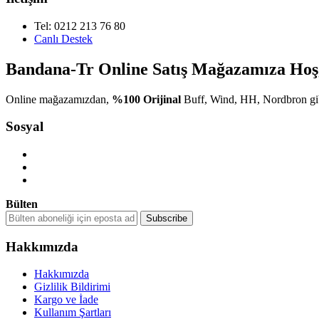
Tel: 0212 213 76 80
Canlı Destek
Bandana-Tr Online Satış Mağazamıza Hoşg
Online mağazamızdan,
%100 Orijinal
Buff, Wind, HH, Nordbron gib
Sosyal
Bülten
Hakkımızda
Hakkımızda
Gizlilik Bildirimi
Kargo ve İade
Kullanım Şartları