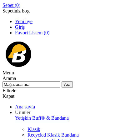
Sepet
(0)
Sepetiniz boş.
Yeni üye
Giriş
Favori Listem
(0)
Menu
Arama
Filtrele
Kapat
Ana sayfa
Ürünler
Yetişkin Buff® & Bandana
Klasik
Recycled Klasik Bandana