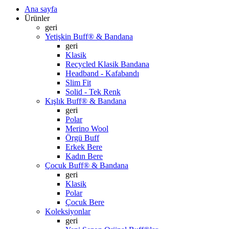
Ana sayfa
Ürünler
geri
Yetişkin Buff® & Bandana
geri
Klasik
Recycled Klasik Bandana
Headband - Kafabandı
Slim Fit
Solid - Tek Renk
Kışlık Buff® & Bandana
geri
Polar
Merino Wool
Örgü Buff
Erkek Bere
Kadın Bere
Çocuk Buff® & Bandana
geri
Klasik
Polar
Çocuk Bere
Koleksiyonlar
geri