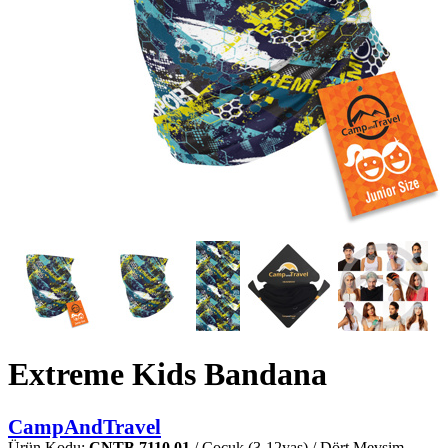
Extreme Kids Bandana
CampAndTravel
Ürün Kodu:
CNTB.7110.01
/ Çocuk (3-12yaş) / Dört Mevsim