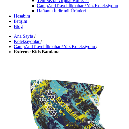
Yeni Sezon Orjinal Buff®lar
CampAndTravel İlkbahar / Yaz Koleksiyonu
Haftanın İndirimli Ürünleri
Hesabım
İletişim
Blog
Ana Sayfa
/
Koleksiyonlar
/
CampAndTravel İlkbahar / Yaz Koleksiyonu
/
Extreme Kids Bandana