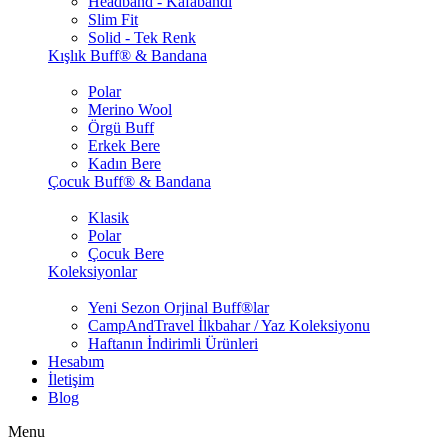
Headband - Kafabandı
Slim Fit
Solid - Tek Renk
Kışlık Buff® & Bandana
Polar
Merino Wool
Örgü Buff
Erkek Bere
Kadın Bere
Çocuk Buff® & Bandana
Klasik
Polar
Çocuk Bere
Koleksiyonlar
Yeni Sezon Orjinal Buff®lar
CampAndTravel İlkbahar / Yaz Koleksiyonu
Haftanın İndirimli Ürünleri
Hesabım
İletişim
Blog
Menu