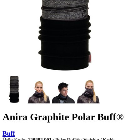
Anira Graphite Polar Buff®
Buff
Ürün Kodu:
120893.901
/ Polar Buff® / Yetişkin / Kışlık