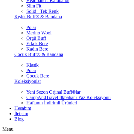
Headband - Kafabandı
Slim Fit
Solid - Tek Renk
Kışlık Buff® & Bandana
Polar
Merino Wool
Örgü Buff
Erkek Bere
Kadın Bere
Çocuk Buff® & Bandana
Klasik
Polar
Çocuk Bere
Koleksiyonlar
Yeni Sezon Orjinal Buff®lar
CampAndTravel İlkbahar / Yaz Koleksiyonu
Haftanın İndirimli Ürünleri
Hesabım
İletişim
Blog
Menu