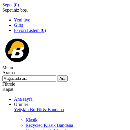
Sepet
(0)
Sepetiniz boş.
Yeni üye
Giriş
Favori Listem
(0)
Menu
Arama
Filtrele
Kapat
Ana sayfa
Ürünler
Yetişkin Buff® & Bandana
Klasik
Recycled Klasik Bandana