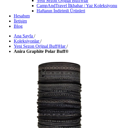
Yeni Sezon Orjinal Buff®lar
CampAndTravel İlkbahar / Yaz Koleksiyonu
Haftanın İndirimli Ürünleri
Hesabım
İletişim
Blog
Ana Sayfa
/
Koleksiyonlar
/
Yeni Sezon Orjinal Buff®lar
/
Anira Graphite Polar Buff®