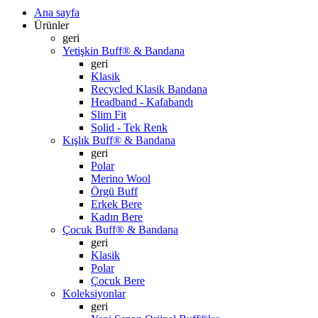
Ana sayfa
Ürünler
geri
Yetişkin Buff® & Bandana
geri
Klasik
Recycled Klasik Bandana
Headband - Kafabandı
Slim Fit
Solid - Tek Renk
Kışlık Buff® & Bandana
geri
Polar
Merino Wool
Örgü Buff
Erkek Bere
Kadın Bere
Çocuk Buff® & Bandana
geri
Klasik
Polar
Çocuk Bere
Koleksiyonlar
geri